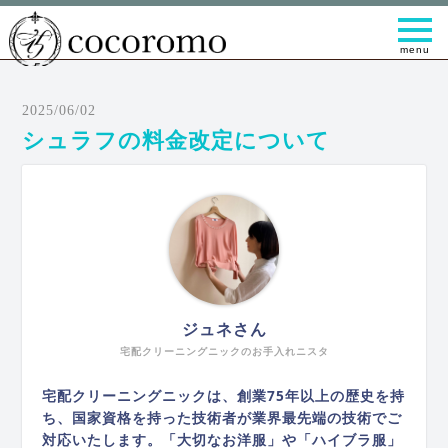
t
o
g
g
l
e
2025/06/02
n
a
シュラフの料金改定について
v
i
g
a
t
i
o
n
ジュネさん
宅配クリーニングニックのお手入れニスタ
宅配クリーニングニックは、創業75年以上の歴史を持
ち、国家資格を持った技術者が業界最先端の技術でご
対応いたします。「大切なお洋服」や「ハイブラ服」