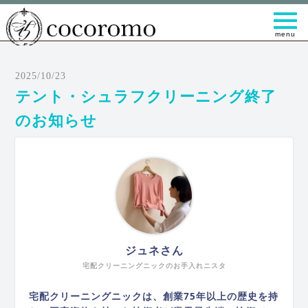
t
o
g
g
l
e
2025/10/23
n
a
テント・シュラフクリーニング終了
v
i
のお知らせ
g
a
t
i
o
n
ジュネさん
宅配クリーニングニックのお手入れニスタ
宅配クリーニングニックは、創業75年以上の歴史を持