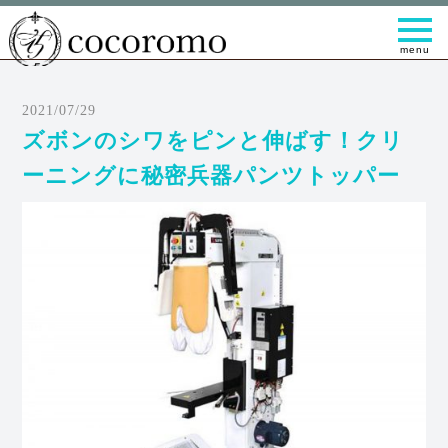
t
o
g
g
l
e
2021/07/29
n
a
ズボンのシワをピンと伸ばす！クリ
v
i
ーニングに秘密兵器パンツトッパー
g
a
t
i
o
n