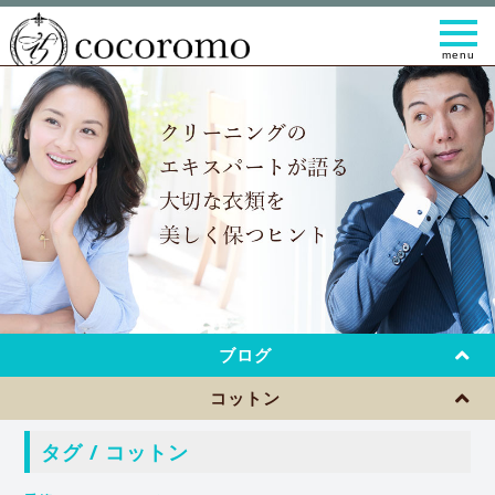
t
o
g
g
l
e
n
a
v
i
g
a
t
i
o
n
ブログ
コットン
タグ / コットン