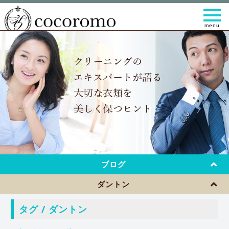
t
o
g
g
l
e
n
a
v
i
g
a
t
i
o
n
ブログ
ダントン
タグ / ダントン