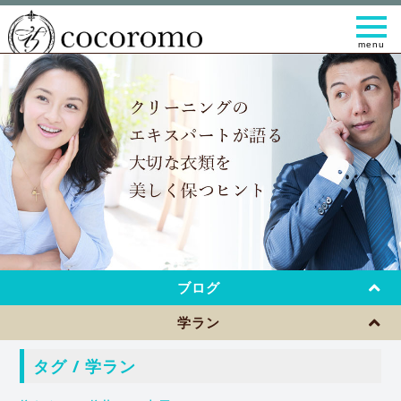
t
o
g
g
l
e
n
a
v
i
g
a
t
i
o
n
ブログ
学ラン
タグ / 学ラン