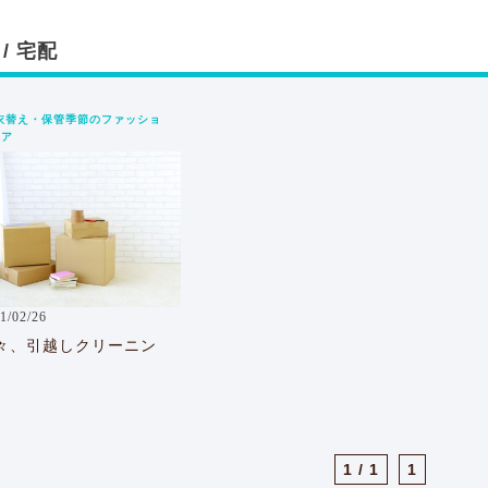
/ 宅配
衣替え・保管
季節のファッショ
ケア
1/02/26
々、引越しクリーニン
1 / 1
1