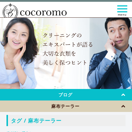
t
o
g
g
l
e
n
a
v
i
g
a
t
i
o
n
ブログ
麻布テーラー
タグ / 麻布テーラー