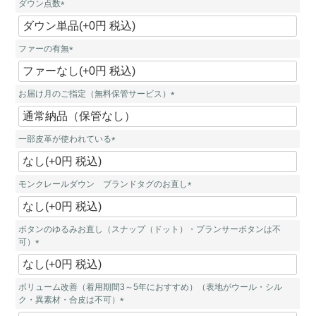
ダウン点数
(
必
須
ファーの有無
)
(
必
須
お届け月のご指定（無料保管サービス）
)
(
必
須
一部皮革が使われている
)
(
必
須
モンクレールダウン ブランドタグのお直し
)
(
必
須
ボタンのゆるみお直し（スナップ（ドット）・プランサーボタンは不
)
可）
(
必
須
ボリューム改善（着用期間3～5年におすすめ）（表地がウール・シル
)
ク・異素材・合皮は不可）
(