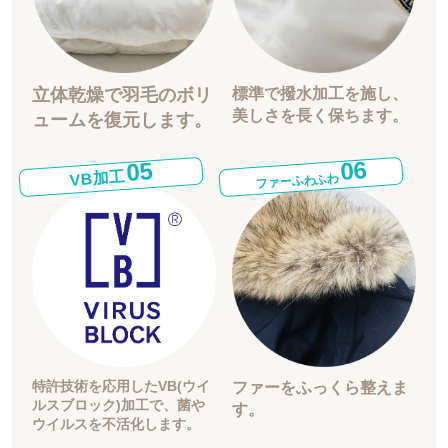
立体乾燥で羽毛の
ボリ
標準で撥水加工を施し、
美しさを長く保ちます。
ュームを復元します。
06
05
VB加工
ファーふわふわ
特許技術を応用した
VB(ウイ
ファーをふっくら整えま
ルスブロック)加工で、
菌や
す。
ウイルスを不活化します。