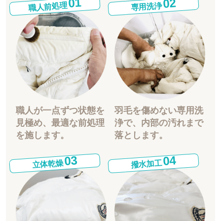
01
02
職人前処理
専用洗浄
職人が一点ずつ状態を
羽毛を傷めない専用洗
見極め、最適な前処理
浄で、内部の汚れまで
を施します。
落とします。
03
04
立体乾燥
撥水加工