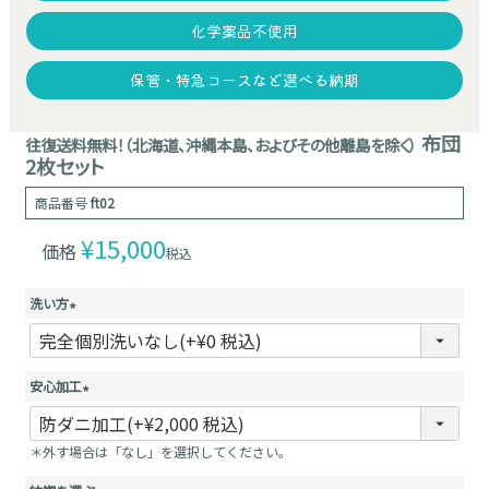
化学薬品不使用
保管・特急コースなど選べる納期
布団
往復送料無料！（北海道、沖縄本島、およびその他離島を除く）
2枚セット
商品番号
ft02
¥
15,000
価格
税込
洗い方
(
必
須
安心加工
)
(
必
＊外す場合は「なし」を選択してください。
須
)