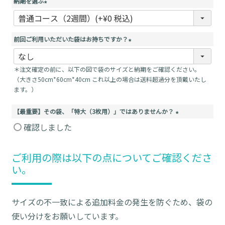
納期を選ぶ
(
必
須
前回ご利用いただいた袋はお持ちですか？
)
(
必
＊注文確定の前に、以下の図で袋のサイズと納期をご確認ください。
須
（大きさ50cm*60cm*40cm これ以上の場合は送料超過分を頂戴いたし
)
ます。）
【最重要】その袋、「特大（3枚用）」ではありませんか？
(
確認しました
必
須
ご利用の際は以下の点についてご確認くださ
)
い。
サイズの不一致による追加料金の発生を防ぐため、袋の
使い分けをお願いしています。