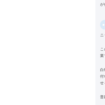
が
ニ
こ
業
白
付
せ
普