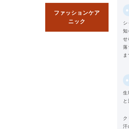
ファッションケア
ニック
シ
知
せ
落
ま
生
と
ク
汗