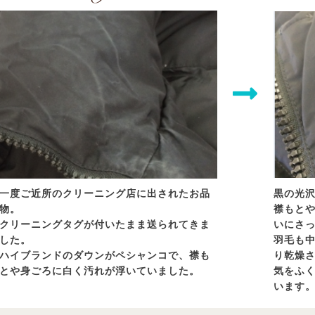
一度ご近所のクリーニング店に出されたお品
黒の光
物。
襟もと
クリーニングタグが付いたまま送られてきま
いにさ
した。
羽毛も
ハイブランドのダウンがペシャンコで、襟も
り乾燥
とや身ごろに白く汚れが浮いていました。
気をふ
います