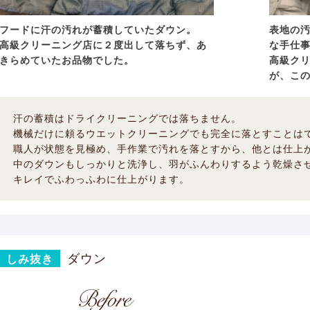
フードに汗の汚れが蓄積していたダウン。
表地の
高級クリーニング店に２度出して落ちず、あ
な手仕
きらめていたお品物でした。
高級ク
が、こ
汗の蓄積はドライクリーニングでは落ちません。
機械だけに頼るウエットクリーニングでも完全に落とすことは
職人が状態を見極め、手作業で汚れを落とすから、他とは仕上
中のダウンもしっかりと洗浄し、羽がふんわりするよう乾燥さ
キレイでふわっふわに仕上がります。
ダウン
しみ抜き