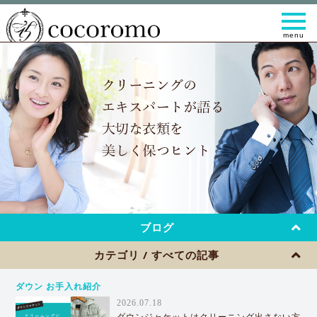
t
o
g
g
l
e
n
a
v
i
g
a
t
i
o
n
ブログ
カテゴリ / すべての記事
ダウン お手入れ紹介
2026.07.18
ダウンジャケットはクリーニング出さない方