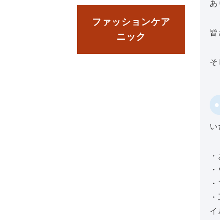
あ
ファッションケア
皆
ニック
そ
い
・
・
・
・
イ