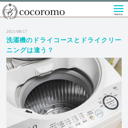
t
o
g
g
l
e
2021/08/17
n
a
洗濯機のドライコースとドライクリー
v
i
ニングは違う？
g
a
t
i
o
n