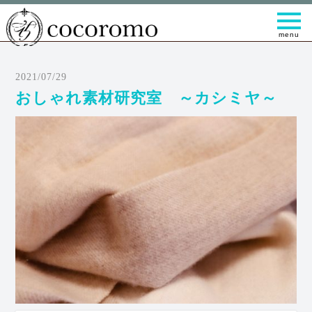
t
o
g
g
l
e
2021/07/29
n
a
おしゃれ素材研究室 ～カシミヤ～
v
i
g
a
t
i
o
n