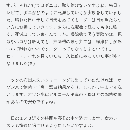
すが、それだけではダニは、取り除けないですよね。先日テ
レビで、ダニがどのように死滅していくか実験をしていまし
た。晴れた日に干して日光をあてても、ダニは日が当たらな
い方に移動していきます。さらに洗濯機で洗っても水に強
く、死滅はしていませんでした。掃除機で吸う実験では、死
骸やホコリは吸えても、掃除機の吸引力では、繊維にしがみ
ついて離れないのです。ダニってかなりしぶといですよ
ね・・・。それを見ていたら、入社前にやっていた事が怖く
なりました(笑)
ニックの布団丸洗いクリーニングに出していただければ、オ
ゾン水で除菌・消臭・漂白効果があり、しっかり中まで丸洗
いします。オゾン水はアルコール消毒の７倍ほどの除菌効果
がありので安心ですよね。
一日の１／３近くの時間を寝具の中で過ごします。次のシー
ズンも快適に過ごせるようにしたいですよね。