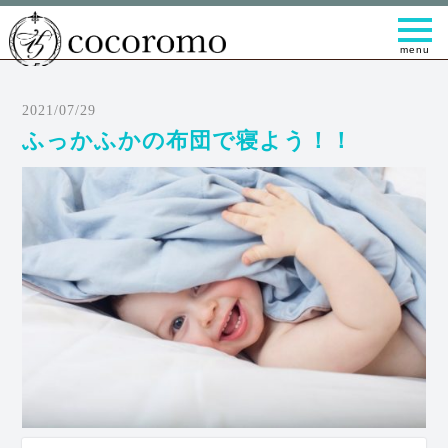
t
o
g
g
l
e
2021/07/29
n
a
ふっかふかの布団で寝よう！！
v
i
g
a
t
i
o
n