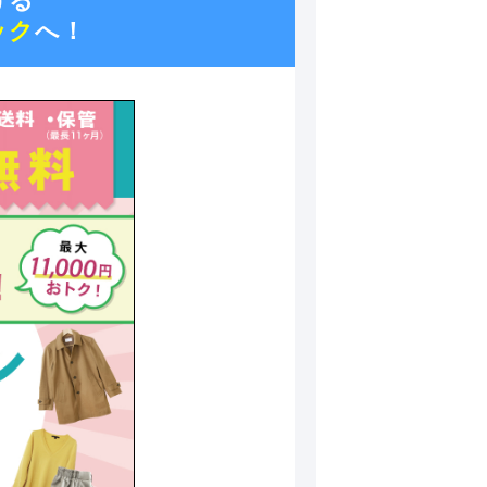
ける
ック
へ！