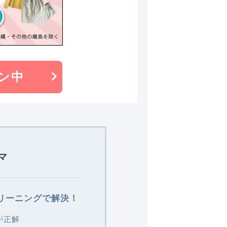
ン中
マ
リーニングで解決！
が正解