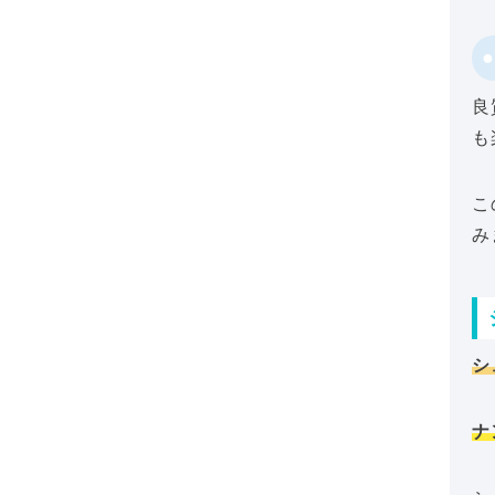
良
も
こ
み
シ
ナ