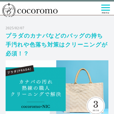
t
o
g
g
l
e
2025/02/07
n
a
プラダのカナパなどのバッグの持ち
v
i
手汚れや色落ち対策はクリーニングが
g
a
必須！？
t
i
o
n