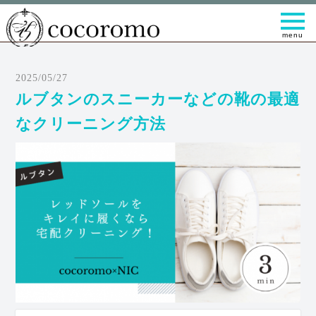
t
o
g
g
l
e
2025/05/27
n
a
ルブタンのスニーカーなどの靴の最適
v
i
なクリーニング方法
g
a
t
i
o
n