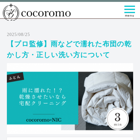
t
o
g
g
l
e
2025/08/25
n
a
【プロ監修】雨などで濡れた布団の乾
v
i
かし方・正しい洗い方について
g
a
t
i
o
n