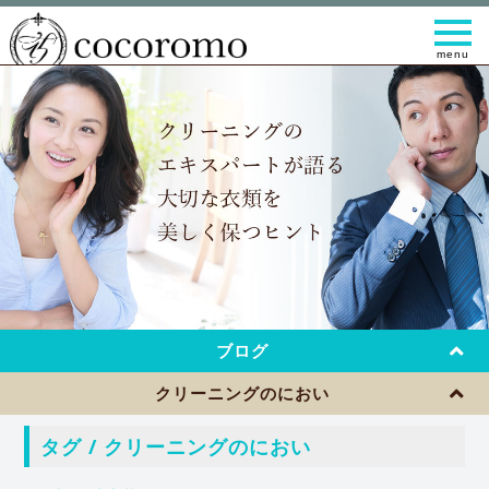
t
o
g
g
l
e
n
a
v
i
g
a
t
i
o
n
ブログ
クリーニングのにおい
タグ / クリーニングのにおい