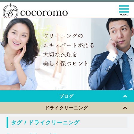
t
o
g
g
l
e
n
a
v
i
g
a
t
i
o
n
ブログ
ドライクリーニング
タグ / ドライクリーニング