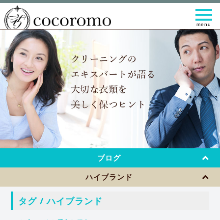
t
o
g
g
l
e
n
a
v
i
g
a
t
i
o
n
ブログ
ハイブランド
タグ / ハイブランド