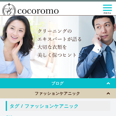
t
o
g
g
l
e
n
a
v
i
g
a
t
i
o
n
ブログ
ファッションケアニック
タグ / ファッションケアニック