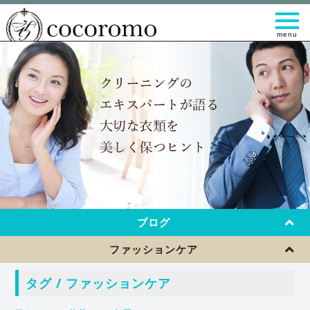
t
o
g
g
l
e
n
a
v
i
g
a
t
i
o
n
ブログ
ファッションケア
タグ / ファッションケア