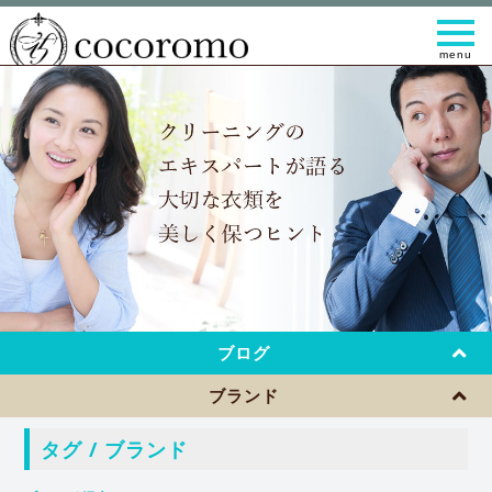
t
o
g
g
l
e
n
a
v
i
g
a
t
i
o
n
ブログ
ブランド
タグ / ブランド