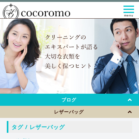
t
o
g
g
l
e
n
a
v
i
g
a
t
i
o
n
ブログ
レザーバッグ
タグ / レザーバッグ