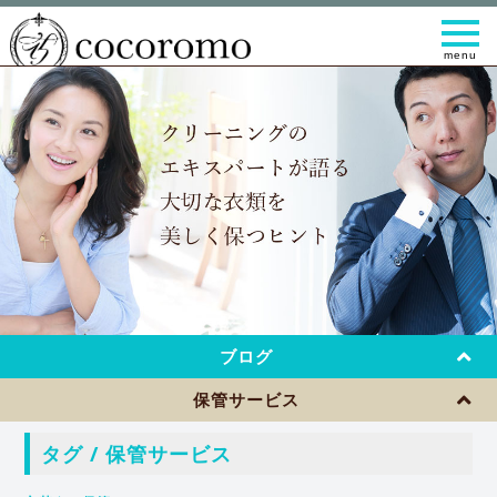
t
o
g
g
l
e
n
a
v
i
g
a
t
i
o
n
ブログ
保管サービス
タグ / 保管サービス