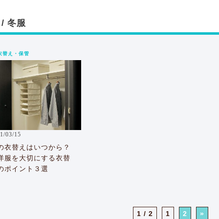
/ 冬服
衣替え・保管
1/03/15
の衣替えはいつから？
洋服を大切にする衣替
のポイント３選
1 / 2
1
2
»