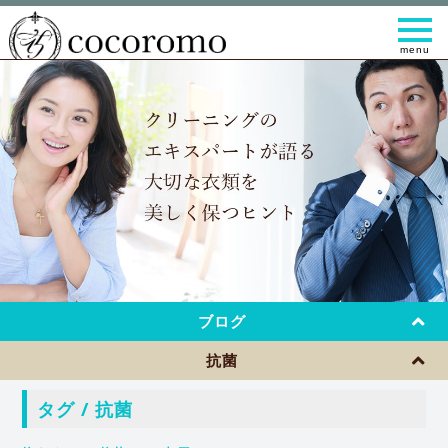
t
o
g
g
l
e
n
a
v
i
g
a
t
i
o
n
ブログ
抗菌
タグ / 抗菌