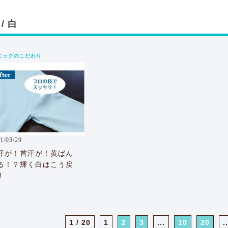
/ 白
ニックのこだわり
1/03/29
汗が！首汗が！黄ばん
る！？輝く白はこう戻
！
1 / 20
1
2
3
...
10
20
..