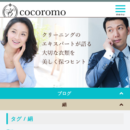
t
o
g
g
l
e
n
a
v
i
g
a
t
i
o
n
ブログ
絹
タグ / 絹