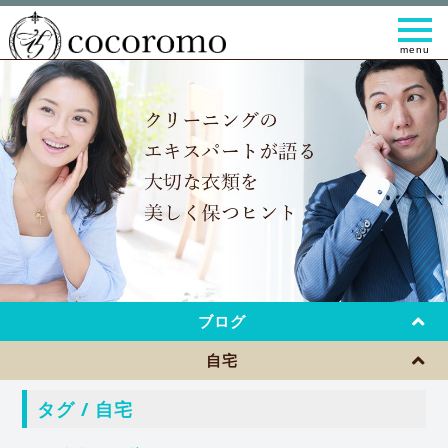
t
o
g
g
l
e
n
a
v
i
g
a
t
i
o
n
ブログ
自宅
タグ / 自宅