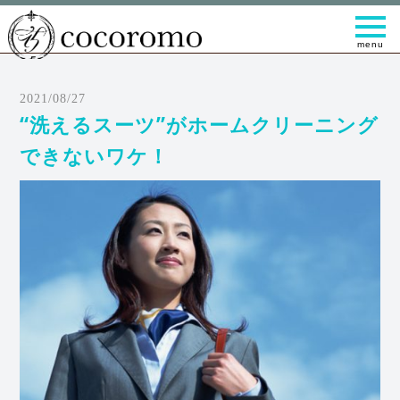
t
o
g
g
l
e
2021/08/27
n
a
“洗えるスーツ”がホームクリーニング
v
i
できないワケ！
g
a
t
i
o
n