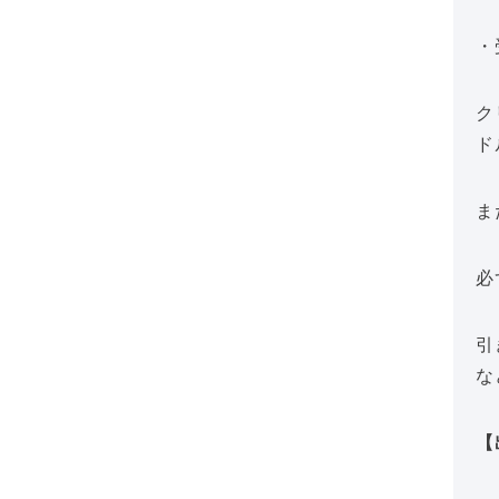
・
ク
ド
ま
必
引
な
【