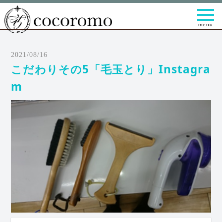
t
o
g
g
l
e
2021/08/16
n
a
こだわりその5「毛玉とり」Instagra
v
i
m
g
a
t
i
o
n