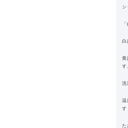
シ
「
白
黄
す
洗
温
す
た