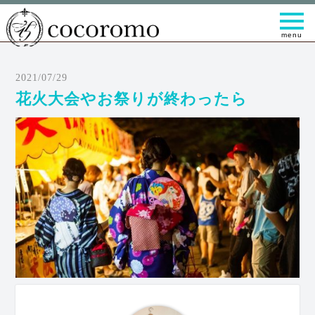
t
o
g
g
l
e
2021/07/29
n
a
花火大会やお祭りが終わったら
v
i
g
a
t
i
o
n