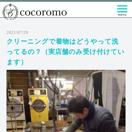
t
o
g
g
l
e
2021/07/29
n
a
クリーニングで着物はどうやって洗
v
i
ってるの？（実店舗のみ受け付けてい
g
a
ます）
t
i
o
n