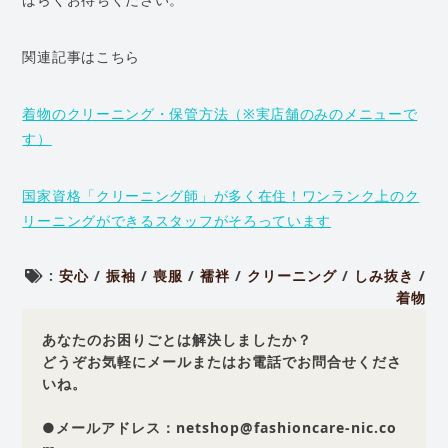
関連記事はこちら
着物のクリーニング・保管方法（※実店舗のみのメニューで
す）
国家資格「クリーニング師」が多く在住！ワンランク上のク
リーニングができるスタッフがそろっています
:
安心
/
振袖
/
喪服
/
襦袢
/
クリーニング
/
しみ抜き
/
着物
あなたのお困りごとは解決しましたか？
どうぞお気軽にメールまたはお電話でお問合せくださ
いね。
●メールアドレス：netshop@fashioncare-nic.co