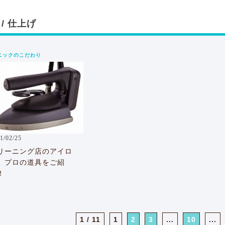
 / 仕上げ
ニックのこだわり
1/02/25
リーニング店のアイロ
 プロの道具をご紹
！
1 / 11
1
2
3
...
10
...