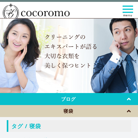
t
o
g
g
l
e
n
a
v
i
g
a
t
i
o
n
ブログ
寝袋
タグ / 寝袋