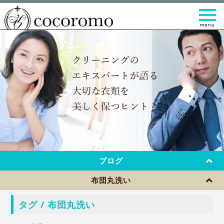
t
o
g
g
l
e
n
a
v
i
g
a
t
i
o
n
ブログ
布団丸洗い
タグ / 布団丸洗い