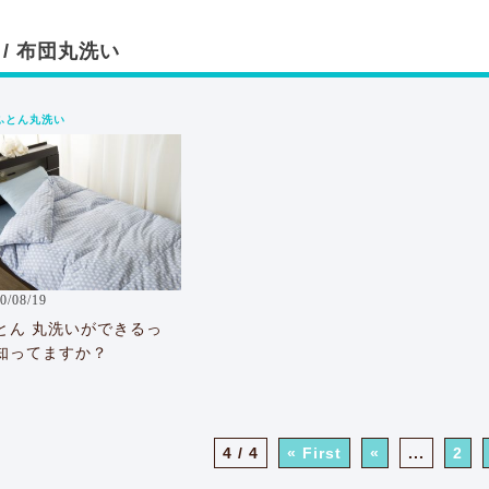
 / 布団丸洗い
ふとん丸洗い
0/08/19
とん 丸洗いができるっ
知ってますか？
4 / 4
« First
«
...
2