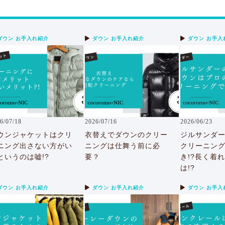
ダウン お手入れ紹介
ダウン お手入れ紹介
ダウン お手入
6/07/18
2026/07/16
2026/06/23
ウンジャケットはクリ
衣替えでダウンのクリー
ジルサンダ
ニング出さない方がい
ニングは仕舞う前に必
クリーニン
というのは嘘!?
要？
き!?長く着
は!?
ダウン お手入れ紹介
ダウン お手入れ紹介
ダウン お手入