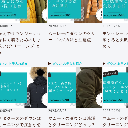
6/06/12
2026/02/23
2026/02/07
替えでダウンジャケッ
ムーレーのダウンのクリ
モンクレー
を長く着るためのしま
ーニング方法と注意点
濯すると失
洗い(クリーニング)と
めて！
？
ダウン お手入れ紹介
ダウン お手入れ紹介
ダウン お手入
6/02/07
2025/05/05
2025/02/01
ナダグースのダウンは
マムートのダウンは洗濯
マムートの
リーニングで注意が必
とクリーニングどっち？
クリーニング