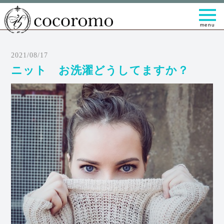
t
o
g
g
l
e
2021/08/17
n
a
ニット お洗濯どうしてますか？
v
i
g
a
t
i
o
n