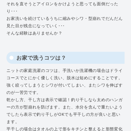
それを直そうとアイロンをかけようと思っても面倒だった
り･･･
お家洗いを続けているうちに縮みやシワ・型崩れでだんだん
見た目が残念になっていく･･･
そんな経験はありませんか？
お家で洗うコツは？
ニットの家庭洗濯のコツは、手洗いか洗濯機の場合はドライ
コースでとにかく優しく洗い、脱水は短めにすることです。
強く絞ってしまうとシワが付いてしまい、またシワを伸ばす
のが一苦労です。
乾かし方、干し方は表示で確認！釣り干しなら太めのハンガ
ーの方が型崩れを防げます。また、水分を含んで重たいよう
でしたら表示で釣り干しがOKでも平干しの方が良いと思い
ます。
平干しの場合はタオルの上で形をキチンと整えると形態変化