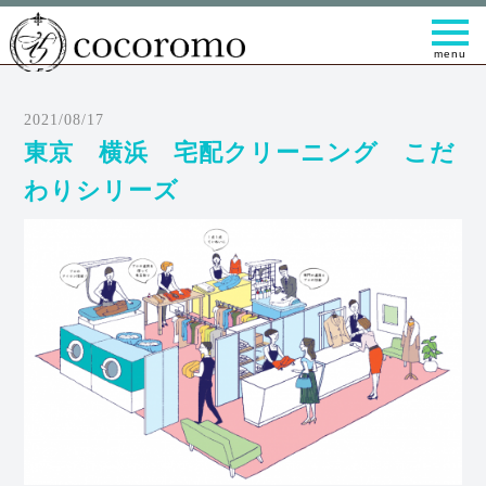
t
o
g
g
l
e
2021/08/17
n
a
東京 横浜 宅配クリーニング こだ
v
i
わりシリーズ
g
a
t
i
o
n