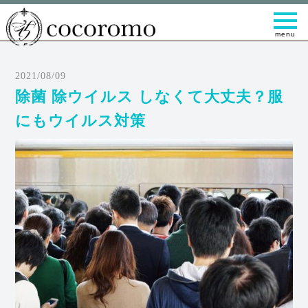
t
o
g
g
l
e
2021/08/09
n
a
除菌 除ウイルス しなくて大丈夫？服
v
i
にもウイルス対策
g
a
t
i
o
n