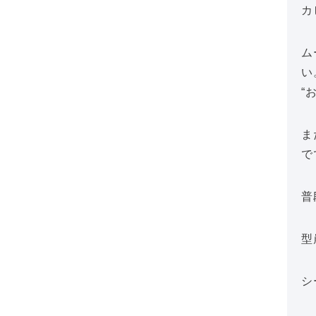
カ
ム
い
“
ま
で
普
型
シ