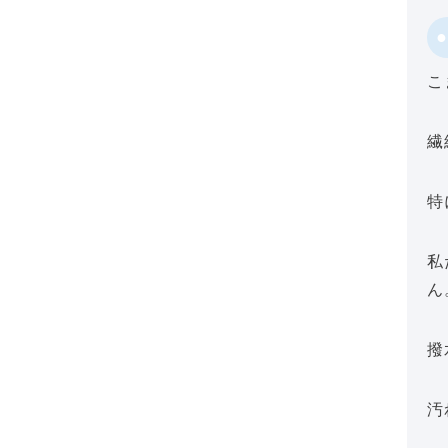
こ
繊
特
私
ん
撥
汚