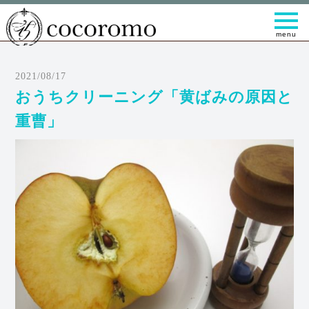
t
o
g
g
l
e
2021/08/17
n
a
おうちクリーニング「黄ばみの原因と
v
i
重曹」
g
a
t
i
o
n